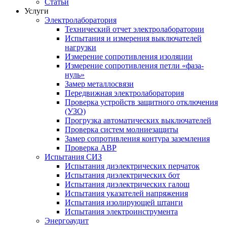
Статьи
Услуги
Электролаборатория
Технический отчет электролаборатории
Испытания и измерения выключателей
нагрузки
Измерение сопротивления изоляции
Измерение сопротивления петли «фаза-
нуль»
Замер металлосвязи
Передвижная электролаборатория
Проверка устройств защитного отключения
(УЗО)
Прогрузка автоматических выключателей
Проверка систем молниезащиты
Замер сопротивления контура заземления
Проверка АВР
Испытания СИЗ
Испытания диэлектрических перчаток
Испытания диэлектрических бот
Испытания диэлектрических галош
Испытания указателей напряжения
Испытания изолирующей штанги
Испытания электроинструмента
Энергоаудит