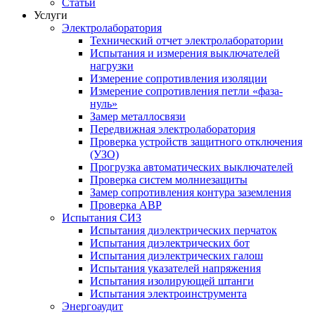
Статьи
Услуги
Электролаборатория
Технический отчет электролаборатории
Испытания и измерения выключателей
нагрузки
Измерение сопротивления изоляции
Измерение сопротивления петли «фаза-
нуль»
Замер металлосвязи
Передвижная электролаборатория
Проверка устройств защитного отключения
(УЗО)
Прогрузка автоматических выключателей
Проверка систем молниезащиты
Замер сопротивления контура заземления
Проверка АВР
Испытания СИЗ
Испытания диэлектрических перчаток
Испытания диэлектрических бот
Испытания диэлектрических галош
Испытания указателей напряжения
Испытания изолирующей штанги
Испытания электроинструмента
Энергоаудит